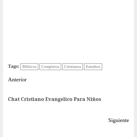
Tags:
Bíblicos
Completos
Cristianos
Estudios
Sigue
Anterior
leyendo
Ent
Chat Cristiano Evangelico Para Niños
ant
Siguiente