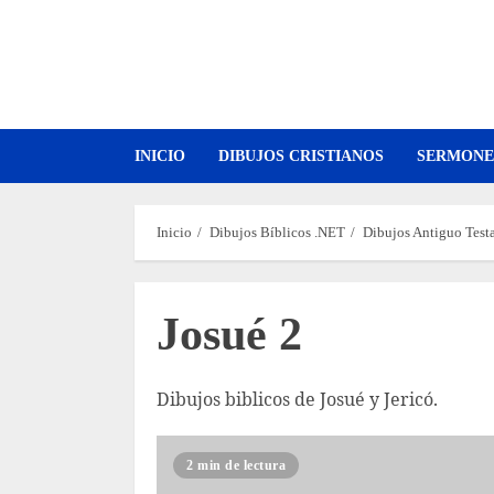
Saltar
al
contenido
INICIO
DIBUJOS CRISTIANOS
SERMONE
Inicio
Dibujos Bíblicos .NET
Dibujos Antiguo Tes
Josué 2
Dibujos biblicos de Josué y Jericó.
2 min de lectura