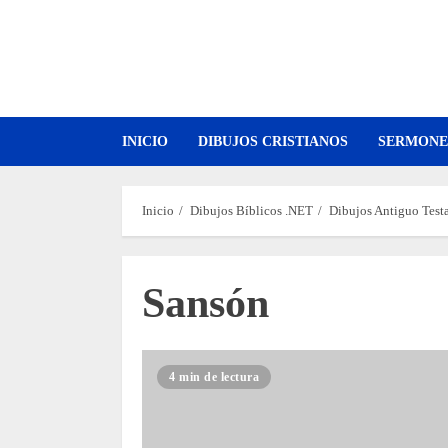
Saltar
al
contenido
INICIO
DIBUJOS CRISTIANOS
SERMONE
Inicio
Dibujos Bíblicos .NET
Dibujos Antiguo Tes
Sansón
4 min de lectura