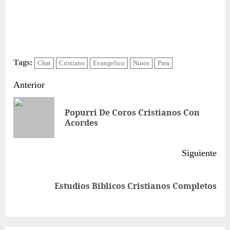
Tags:
Chat
Cristiano
Evangelico
Ninos
Para
Sigue
Anterior
leyendo
Popurri De Coros Cristianos Con
Ent
Acordes
ant
Siguiente
Siguiente
Estudios Biblicos Cristianos Completos
entrada: