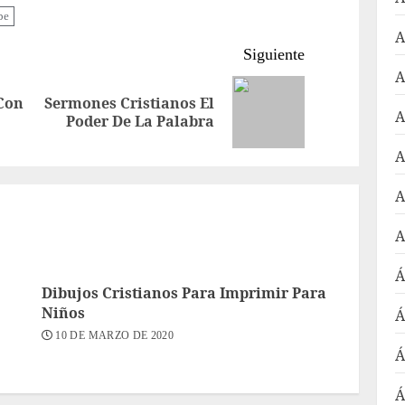
be
A
Siguiente
A
 Con
Sermones Cristianos El
Entrada
Siguiente
A
Poder De La Palabra
anterior:
entrada:
A
A
A
Á
Dibujos Cristianos Para Imprimir Para
Niños
Á
10 DE MARZO DE 2020
Á
Á