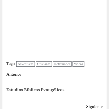
Tags:
Adventistas
Cristianas
Reflexiones
Videos
Sigue
Anterior
leyendo
Ent
Estudios Bíblicos Evangélicos
ant
Siguiente