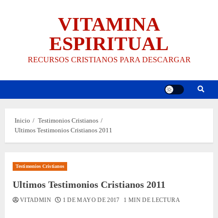
Saltar
VITAMINA
al
contenido
ESPIRITUAL
RECURSOS CRISTIANOS PARA DESCARGAR
Inicio
Testimonios Cristianos
Ultimos Testimonios Cristianos 2011
Testimonios Cristianos
Ultimos Testimonios Cristianos 2011
VITADMIN
1 DE MAYO DE 2017
1 MIN DE LECTURA