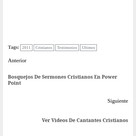
Tags:
2011
Cristianos
Testimonios
Ultimos
Sigue
Anterior
leyendo
Bosquejos De Sermones Cristianos En Power
Ent
Point
ant
Siguiente
Siguiente
Ver Videos De Cantantes Cristianos
entrada: