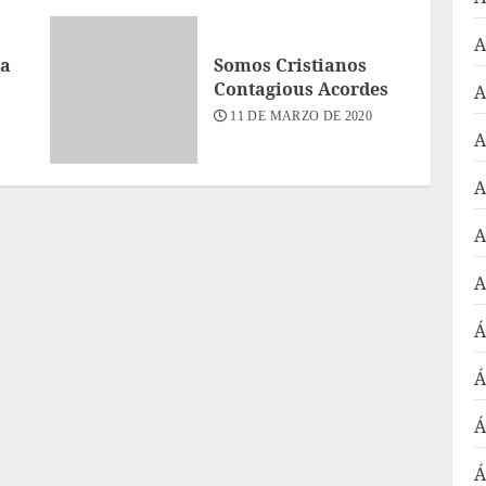
A
ra
Somos Cristianos
Contagious Acordes
A
11 DE MARZO DE 2020
A
A
A
A
Á
Á
Á
Á