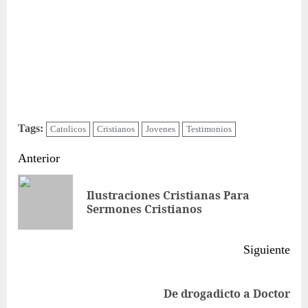
Tags:
Catolicos
Cristianos
Jovenes
Testimonios
Sigue
Anterior
leyendo
Ilustraciones Cristianas Para
Ent
Sermones Cristianos
ant
Siguiente
Siguiente
De drogadicto a Doctor