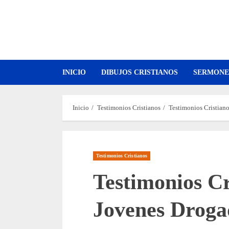
Saltar
al
contenido
INICIO
DIBUJOS CRISTIANOS
SERMONE
Inicio
Testimonios Cristianos
Testimonios Cristian
Testimonios Cristianos
Testimonios Cr
Jovenes Droga