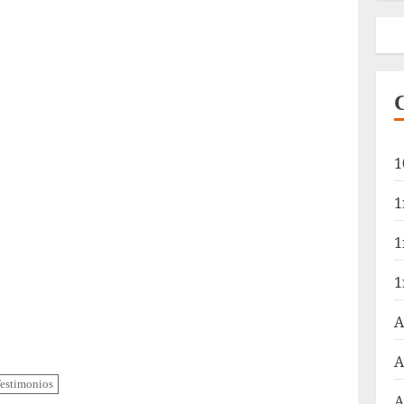
1
1
1
1
A
A
estimonios
A