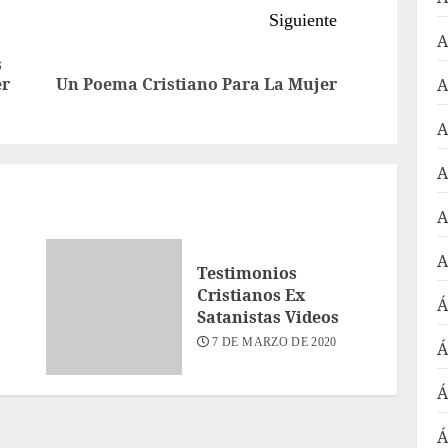
Siguiente
A
s
Entrada
Siguiente
er
Un Poema Cristiano Para La Mujer
A
anterior:
entrada:
A
A
A
A
Testimonios
Cristianos Ex
Á
Satanistas Videos
7 DE MARZO DE 2020
Á
Á
Á