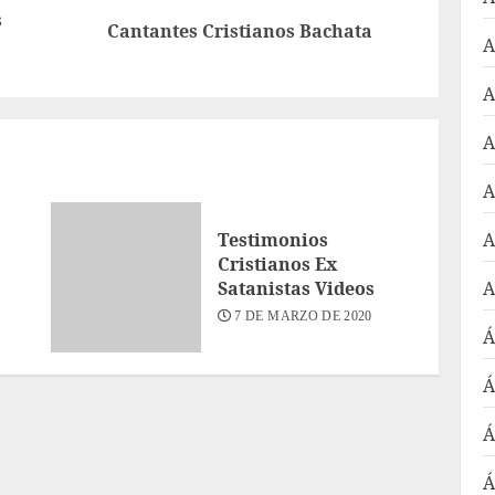
s
Entrada
Siguiente
Cantantes Cristianos Bachata
A
anterior:
entrada:
A
A
A
Testimonios
A
Cristianos Ex
Satanistas Videos
A
7 DE MARZO DE 2020
Á
Á
Á
Á