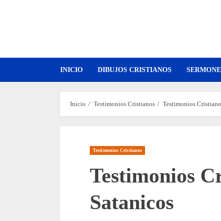
Saltar
al
contenido
INICIO
DIBUJOS CRISTIANOS
SERMONE
Inicio
Testimonios Cristianos
Testimonios Cristian
Testimonios Cristianos
Testimonios Cr
Satanicos