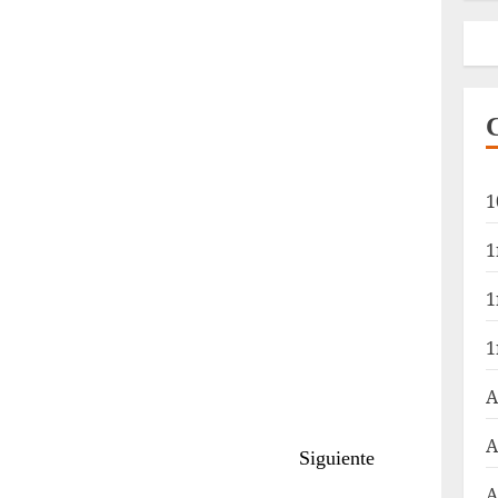
1
1
1
1
A
A
Siguiente
A