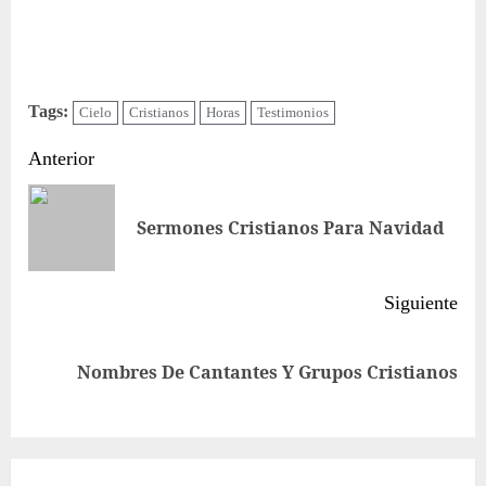
Tags:
Cielo
Cristianos
Horas
Testimonios
Sigue
Anterior
leyendo
Ent
Sermones Cristianos Para Navidad
ant
Siguiente
Siguiente
Nombres De Cantantes Y Grupos Cristianos
entrada: