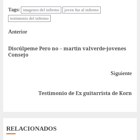
Tags:
imagenes del infierno
joven fue al infierno
testimonio del infierno
Sigue
Anterior
leyendo
Discúlpeme Pero no – martin valverde-jovenes
Ent
Consejo
ant
Siguiente
Siguiente
Testimonio de Ex guitarrista de Korn
entrada:
RELACIONADOS