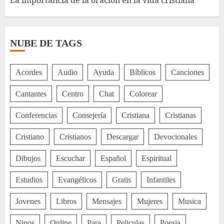
La importancia de la oración en la vida cristiana
NUBE DE TAGS
Acordes
Audio
Ayuda
Bíblicos
Canciones
Cantantes
Centro
Chat
Colorear
Conferencias
Consejería
Cristiana
Cristianas
Cristiano
Cristianos
Descargar
Devocionales
Dibujos
Escuchar
Español
Espiritual
Estudios
Evangélicos
Gratis
Infantiles
Jovenes
Libros
Mensajes
Mujeres
Musica
Ninos
Online
Para
Peliculas
Poesia