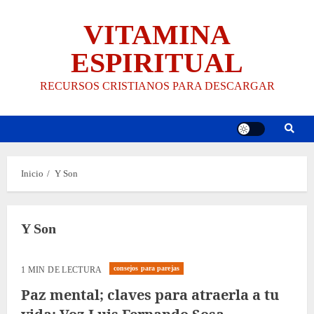
Saltar
VITAMINA
al
contenido
ESPIRITUAL
RECURSOS CRISTIANOS PARA DESCARGAR
Inicio
Y Son
Y Son
consejos para parejas
1 MIN DE LECTURA
Paz mental; claves para atraerla a tu