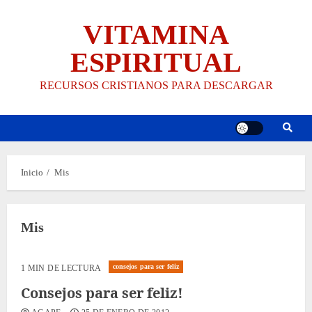
Saltar
VITAMINA
al
contenido
ESPIRITUAL
RECURSOS CRISTIANOS PARA DESCARGAR
Inicio
Mis
Mis
consejos para ser feliz
1 MIN DE LECTURA
Consejos para ser feliz!