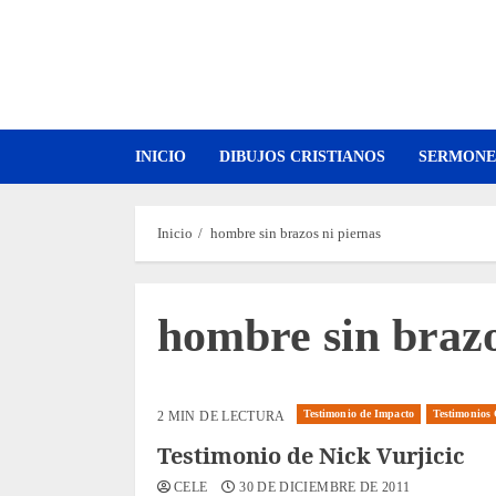
Saltar
al
contenido
INICIO
DIBUJOS CRISTIANOS
SERMONE
Inicio
hombre sin brazos ni piernas
hombre sin brazo
Testimonio de Impacto
Testimonios 
2 MIN DE LECTURA
Testimonio de Nick Vurjicic
CELE
30 DE DICIEMBRE DE 2011