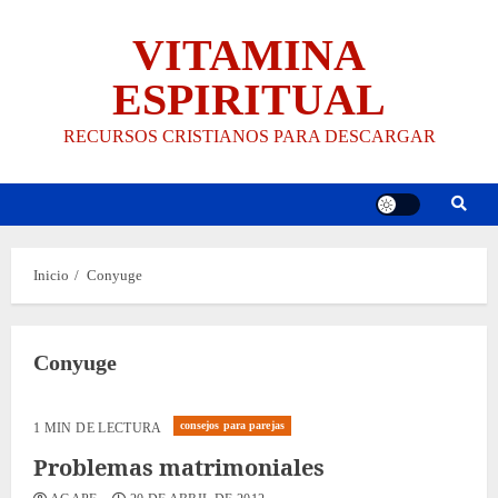
Saltar
VITAMINA
al
contenido
ESPIRITUAL
RECURSOS CRISTIANOS PARA DESCARGAR
Inicio
Conyuge
Conyuge
consejos para parejas
1 MIN DE LECTURA
Problemas matrimoniales