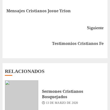
leyendo
Ent
Mensajes Cristianos Josue Yrion
ant
Siguiente
Siguiente
Testimonios Cristianos Fe
entrada:
RELACIONADOS
Sermones Cristianos
Bosquejados
13 DE MARZO DE 2020