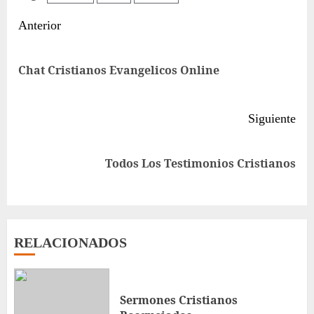
Sigue
Anterior
leyendo
Ent
Chat Cristianos Evangelicos Online
ant
Siguiente
Siguiente
Todos Los Testimonios Cristianos
entrada:
RELACIONADOS
Sermones Cristianos