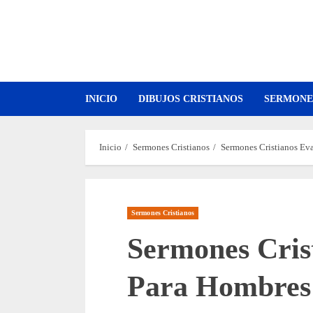
Saltar
al
contenido
INICIO
DIBUJOS CRISTIANOS
SERMONE
Inicio
Sermones Cristianos
Sermones Cristianos Ev
Sermones Cristianos
Sermones Cris
Para Hombres