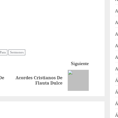
A
A
A
A
Para
Sermones
A
Siguiente
A
De
Acordes Cristianos De
Entrada
Siguiente
Á
Flauta Dulce
anterior:
entrada:
Á
Á
Á