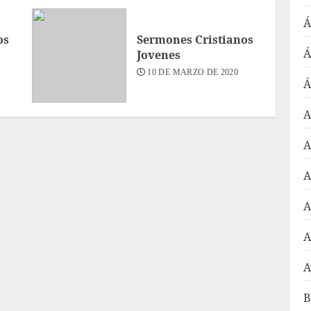
Á
os
Sermones Cristianos
Á
Jovenes
10 DE MARZO DE 2020
Á
A
A
A
A
A
A
B