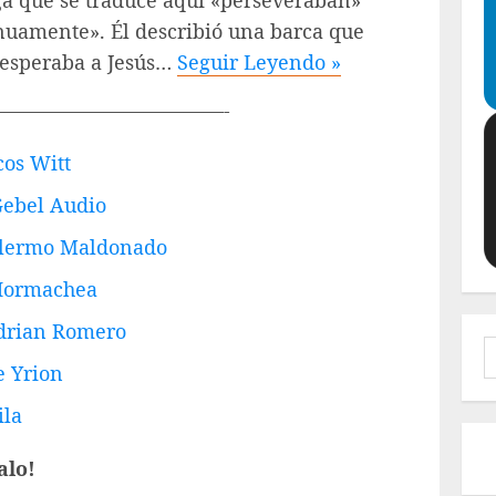
a que se traduce aquí «perseveraban»
inuamente». Él describió una barca que
s esperaba a Jesús…
Seguir Leyendo »
———————————-
cos Witt
Gebel Audio
llermo Maldonado
 Hormachea
Adrian Romero
B
e Yrion
ila
alo!