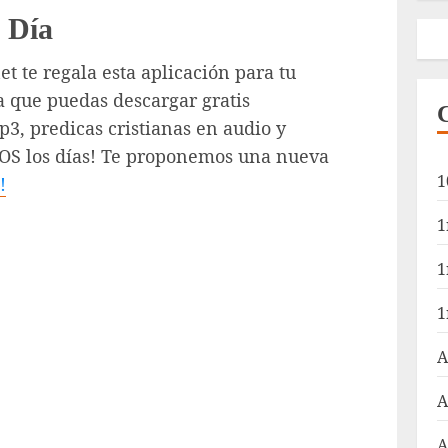
 Día
t te regala esta aplicación para tu
a que puedas descargar gratis
3, predicas cristianas en audio y
DOS los días! Te proponemos una nueva
1
!
1
1
1
A
A
A