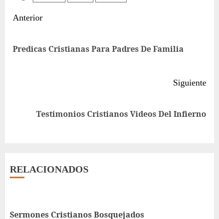
Sigue
Anterior
leyendo
Ent
Predicas Cristianas Para Padres De Familia
ant
Siguiente
Siguiente
Testimonios Cristianos Videos Del Infierno
entrada:
RELACIONADOS
Sermones Cristianos Bosquejados