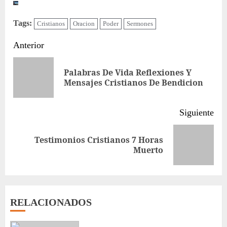
Tags:
Cristianos
Oracion
Poder
Sermones
Sigue
Anterior
leyendo
Palabras De Vida Reflexiones Y
Ent
Mensajes Cristianos De Bendicion
ant
Siguiente
Testimonios Cristianos 7 Horas
Siguiente
Muerto
entrada:
RELACIONADOS