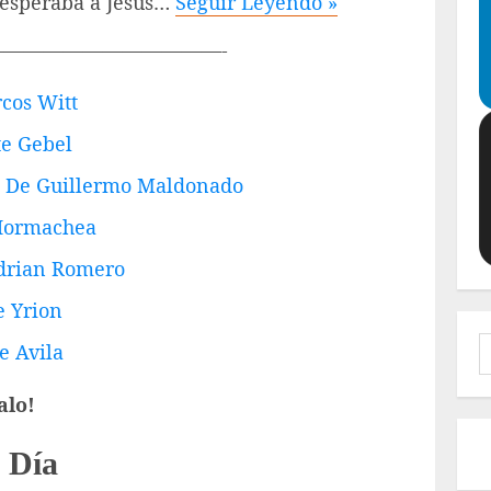
s esperaba a Jesús…
Seguir Leyendo »
———————————-
cos Witt
te Gebel
os De Guillermo Maldonado
 Hormachea
Adrian Romero
e Yrion
B
e Avila
alo!
 Día