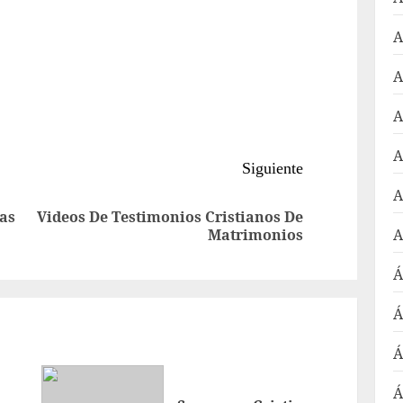
A
A
A
A
Siguiente
A
tas
Videos De Testimonios Cristianos De
Entrada
Siguiente
Matrimonios
A
anterior:
entrada:
Á
Á
Á
Á