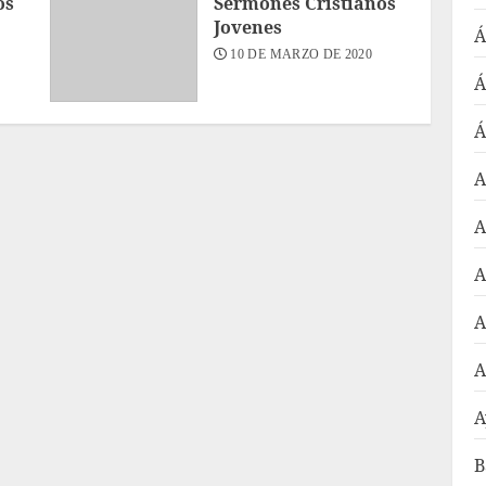
os
Sermones Cristianos
Jovenes
Á
10 DE MARZO DE 2020
Á
Á
A
A
A
A
A
A
B