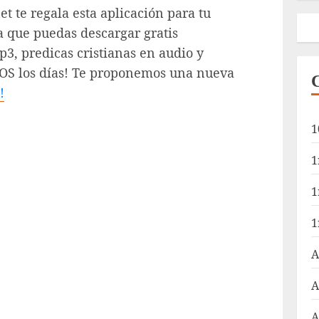
t te regala esta aplicación para tu
a que puedas descargar gratis
3, predicas cristianas en audio y
DOS los días! Te proponemos una nueva
!
1
1
1
1
A
A
A