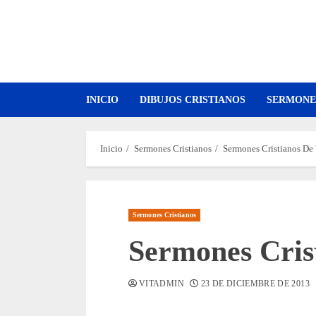
Saltar
al
contenido
INICIO
DIBUJOS CRISTIANOS
SERMONE
Inicio
Sermones Cristianos
Sermones Cristianos De 
Sermones Cristianos
Sermones Crist
VITADMIN
23 DE DICIEMBRE DE 2013