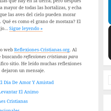
las que hay en la tierra; pero después
a mayor de todas las hortalizas, y echa
que las aves del cielo pueden morar
. Qué es como el grano de mostaza? El
dijo…
Sigue leyendo »
tio web
Reflexiones-Cristianas.org
. Al
ve buscando
reflexiones cristianas para
ico sitio. He leído muchas reflexiones
e dejaron un mensaje.
B
 El Dia De Amor Y Amistad
 Levantar El Animo
es Cristianas
acionales