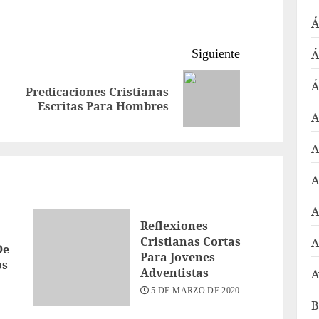
Á
Siguiente
Á
Á
Predicaciones Cristianas
Entrada
Siguiente
Escritas Para Hombres
anterior:
entrada:
A
A
A
A
Reflexiones
Cristianas Cortas
A
De
Para Jovenes
os
Adventistas
A
5 DE MARZO DE 2020
B