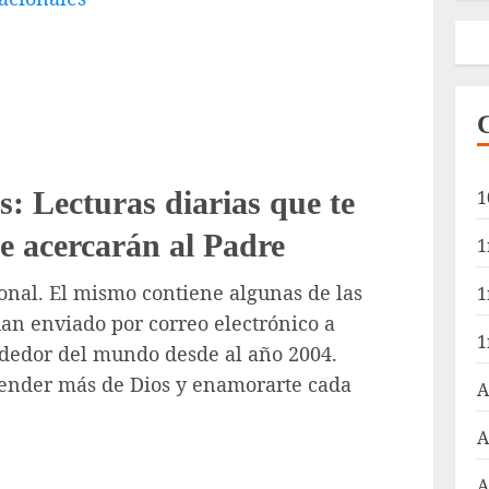
s: Lecturas diarias que te
1
te acercarán al Padre
1
ional. El mismo contiene algunas de las
1
han enviado por correo electrónico a
1
ededor del mundo desde al año 2004.
prender más de Dios y enamorarte cada
A
A
A