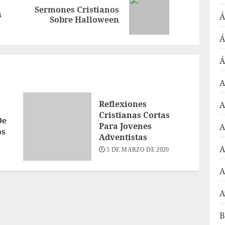
Sermones Cristianos
Entrada
Siguiente
s
Á
Sobre Halloween
anterior:
entrada:
Á
Á
A
Reflexiones
A
Cristianas Cortas
De
Para Jovenes
A
os
Adventistas
A
5 DE MARZO DE 2020
A
A
B