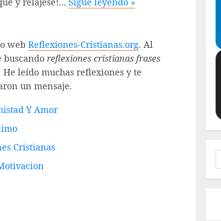
que y relájese!…
Sigue leyendo »
tio web
Reflexiones-Cristianas.org
. Al
ve buscando
reflexiones cristianas frases
. He leído muchas reflexiones y te
jaron un mensaje.
mistad Y Amor
nimo
es Cristianas
B
 Motivacion