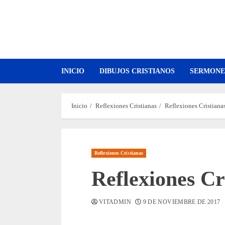
Saltar
al
contenido
INICIO
DIBUJOS CRISTIANOS
SERMONE
Inicio
Reflexiones Cristianas
Reflexiones Cristianas
Reflexiones Cristianas
Reflexiones Cr
VITADMIN
9 DE NOVIEMBRE DE 2017