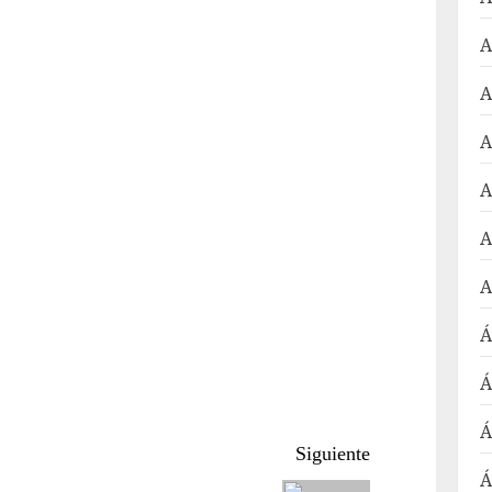
A
A
A
A
A
A
Á
Á
Á
Siguiente
Á