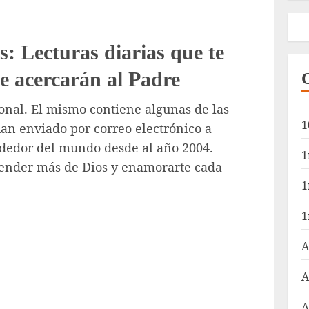
s: Lecturas diarias que te
te acercarán al Padre
ional. El mismo contiene algunas de las
1
han enviado por correo electrónico a
ededor del mundo desde al año 2004.
1
prender más de Dios y enamorarte cada
1
1
A
A
A