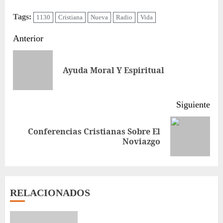
Tags:
1130
Cristiana
Nueva
Radio
Vida
Sigue
Anterior
leyendo
Ent
Ayuda Moral Y Espiritual
ant
Siguiente
Conferencias Cristianas Sobre El
Siguiente
Noviazgo
entrada:
RELACIONADOS