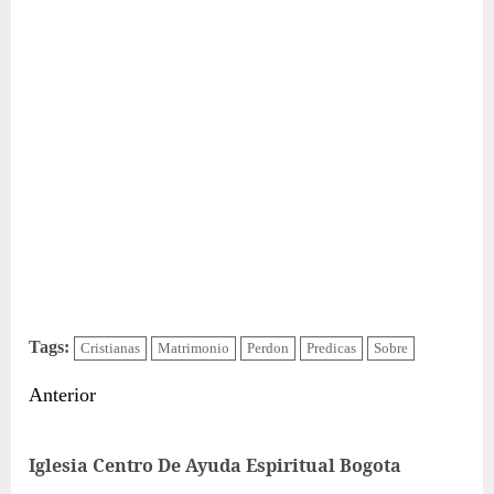
Tags:
Cristianas
Matrimonio
Perdon
Predicas
Sobre
Sigue
Anterior
leyendo
Ent
Iglesia Centro De Ayuda Espiritual Bogota
ant