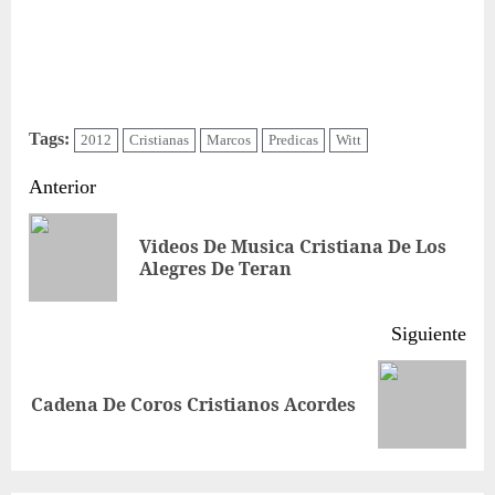
Tags:
2012
Cristianas
Marcos
Predicas
Witt
Sigue
Anterior
leyendo
Videos De Musica Cristiana De Los
Ent
Alegres De Teran
ant
Siguiente
Siguiente
Cadena De Coros Cristianos Acordes
entrada: