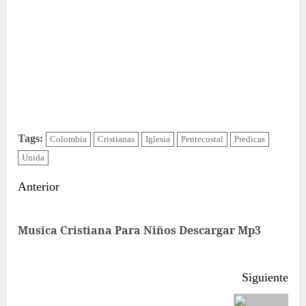
Tags:
Colombia
Cristianas
Iglesia
Pentecostal
Predicas
Unida
Sigue
Anterior
leyendo
Ent
Musica Cristiana Para Niños Descargar Mp3
ant
Siguiente