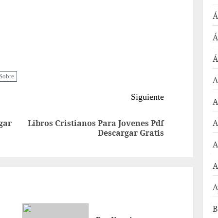
Á
Á
Á
Sobre
A
Siguiente
A
gar
Libros Cristianos Para Jovenes Pdf
A
Entrada
Siguiente
Descargar Gratis
anterior:
entrada:
A
A
A
B