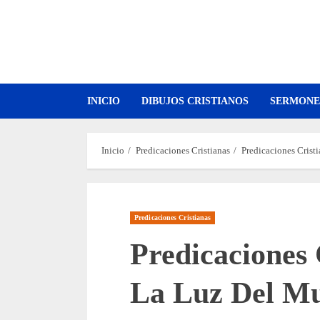
Saltar
al
contenido
INICIO
DIBUJOS CRISTIANOS
SERMONE
Inicio
Predicaciones Cristianas
Predicaciones Crist
Predicaciones Cristianas
Predicaciones 
La Luz Del M