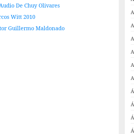
 Audio De Chuy Olivares
A
rcos Witt 2010
A
stor Guillermo Maldonado
A
A
A
A
Á
Á
Á
Á