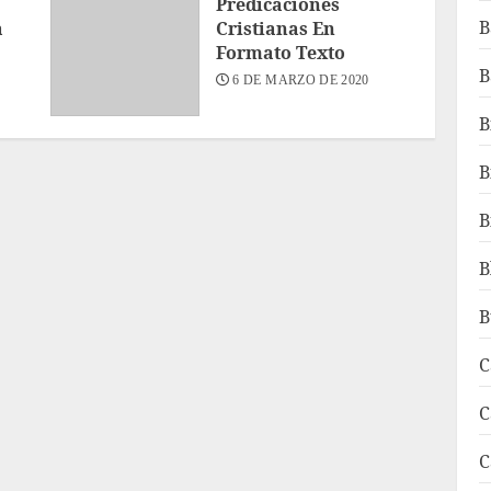
Predicaciones
B
a
Cristianas En
Formato Texto
B
6 DE MARZO DE 2020
B
B
B
B
B
C
C
C