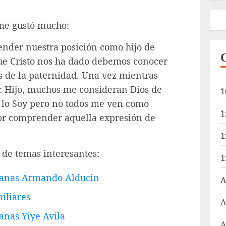
 me gustó mucho:
ender nuestra posición como hijo de
que Cristo nos ha dado debemos conocer
os de la paternidad. Una vez mientras
e: Hijo, muchos me consideran Dios de
1
y lo Soy pero no todos me ven como
1
or comprender aquella expresión de
1
a de temas interesantes:
1
tianas Armando Alducin
A
iliares
A
anas Yiye Avila
A