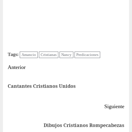
Tags:
Amancio
Cristianas
Nancy
Predicaciones
Sigue
Anterior
leyendo
Ent
Cantantes Cristianos Unidos
ant
Siguiente
Siguiente
Dibujos Cristianos Rompecabezas
entrada: