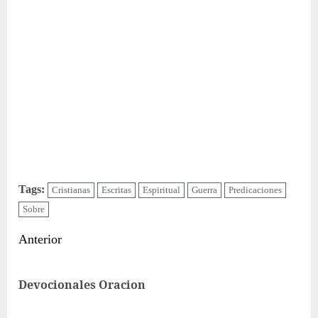
Tags:
Cristianas
Escritas
Espiritual
Guerra
Predicaciones
Sobre
Sigue
Anterior
leyendo
Ent
Devocionales Oracion
ant