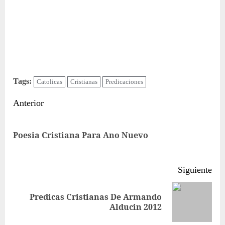
Tags:
Catolicas
Cristianas
Predicaciones
Sigue
Anterior
leyendo
Ent
Poesia Cristiana Para Ano Nuevo
ant
Siguiente
Predicas Cristianas De Armando
Siguiente
Alducin 2012
entrada: