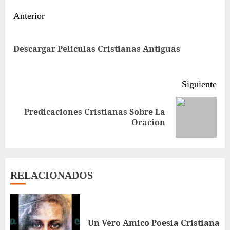
Sigue
Anterior
leyendo
Ent
Descargar Peliculas Cristianas Antiguas
ant
Siguiente
Predicaciones Cristianas Sobre La
Siguiente
Oracion
entrada:
RELACIONADOS
Un Vero Amico Poesia Cristiana