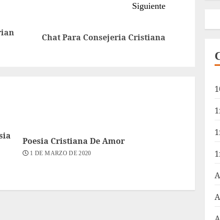
Siguiente
rian
Entrada
Siguiente
Chat Para Consejeria Cristiana
anterior:
entrada:
1
1
1
sia
Poesia Cristiana De Amor
1
1 DE MARZO DE 2020
A
A
A