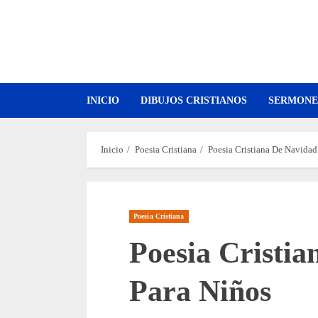
Saltar
al
contenido
INICIO
DIBUJOS CRISTIANOS
SERMONE
Inicio
Poesia Cristiana
Poesia Cristiana De Navidad
Poesia Cristiana
Poesia Cristi
Para Niños