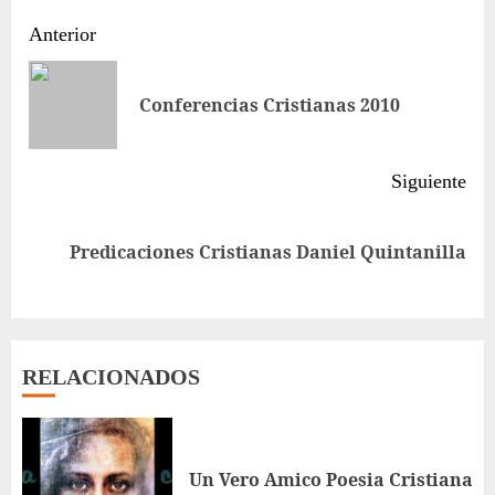
Sigue
Anterior
leyendo
Ent
Conferencias Cristianas 2010
ant
Siguiente
Siguiente
Predicaciones Cristianas Daniel Quintanilla
entrada:
RELACIONADOS
Un Vero Amico Poesia Cristiana