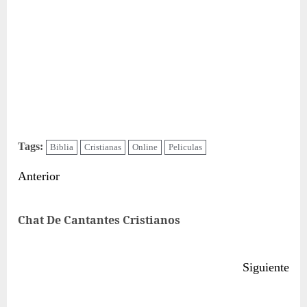
Tags:
Biblia
Cristianas
Online
Peliculas
Sigue
Anterior
leyendo
Ent
Chat De Cantantes Cristianos
ant
Siguiente
Siguiente