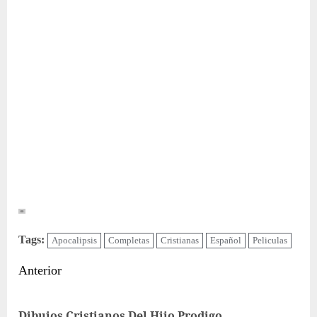
Tags:
Apocalipsis
Completas
Cristianas
Español
Peliculas
Sigue
Anterior
leyendo
Ent
Dibujos Cristianos Del Hijo Prodigo