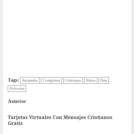
Tags:
Animadas
Completas
Cristianas
Ninos
Para
Peliculas
Sigue
Anterior
leyendo
Tarjetas Virtuales Con Mensajes Cristianos
Ent
Gratis
ant