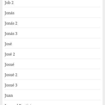
Job 2
Jonás
Jonás 2
Jonás 3
José
José 2
Josué
Josué 2
Josué 3
Juan