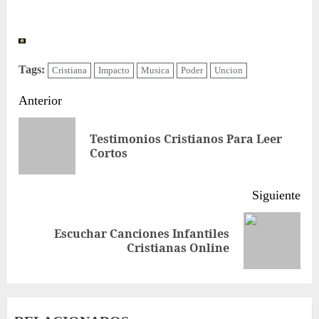
Tags:
Cristiana
Impacto
Musica
Poder
Uncion
Sigue
Anterior
leyendo
Testimonios Cristianos Para Leer
Ent
Cortos
ant
Siguiente
Escuchar Canciones Infantiles
Siguiente
Cristianas Online
entrada: