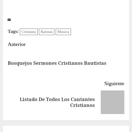
Tags:
Cristiana
Katinas
Musica
Sigue
Anterior
leyendo
Ent
Bosquejos Sermones Cristianos Bautistas
ant
Siguiente
Listado De Todos Los Cantantes
Siguiente
Cristianos
entrada: