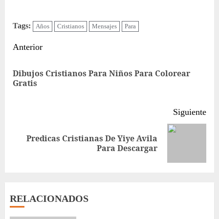
Tags:
Años
Cristianos
Mensajes
Para
Sigue
Anterior
leyendo
Dibujos Cristianos Para Niños Para Colorear
Ent
Gratis
ant
Siguiente
Predicas Cristianas De Yiye Avila
Siguiente
Para Descargar
entrada:
RELACIONADOS