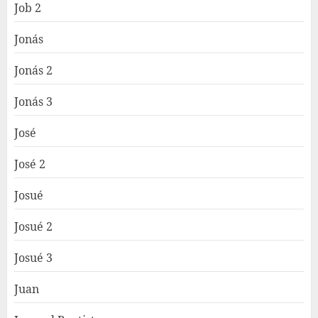
Job 2
Jonás
Jonás 2
Jonás 3
José
José 2
Josué
Josué 2
Josué 3
Juan