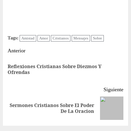
Tags:
Amistad
Amor
Cristianos
Mensajes
Sobre
Sigue
Anterior
leyendo
Reflexiones Cristianas Sobre Diezmos Y
Ent
Ofrendas
ant
Siguiente
Sermones Cristianos Sobre El Poder
Siguiente
De La Oracion
entrada: