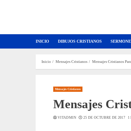
Saltar
al
contenido
INICIO
DIBUJOS CRISTIANOS
SERMONE
Inicio
Mensajes Cristianos
Mensajes Cristianos Para
Mensajes Cristianos
Mensajes Crist
VITADMIN
25 DE OCTUBRE DE 2017
1