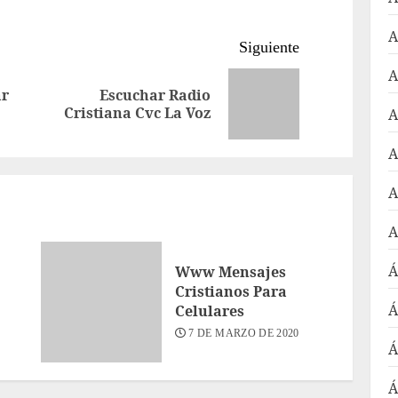
A
Siguiente
A
ar
Escuchar Radio
Entrada
Siguiente
Cristiana Cvc La Voz
A
anterior:
entrada:
A
A
A
Á
Www Mensajes
Cristianos Para
Á
Celulares
7 DE MARZO DE 2020
Á
Á