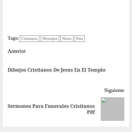
Tags:
Cristianos
Mensajes
Ninos
Para
Sigue
Anterior
leyendo
Ent
Dibujos Cristianos De Jesus En El Templo
ant
Siguiente
Sermones Para Funerales Cristianos
Siguiente
Pdf
entrada: