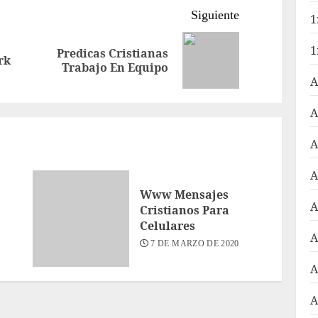
Siguiente
1
1
Predicas Cristianas
Entrada
Siguiente
rk
Trabajo En Equipo
anterior:
entrada:
A
A
A
A
Www Mensajes
A
Cristianos Para
Celulares
A
7 DE MARZO DE 2020
A
A