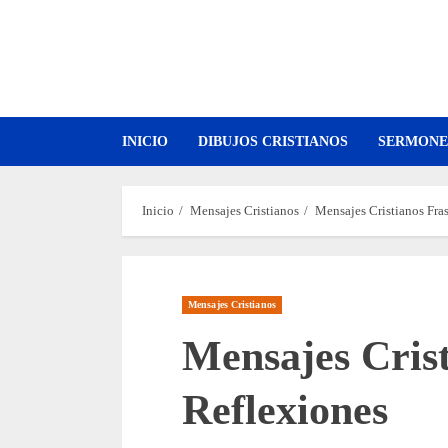
Saltar
al
contenido
INICIO
DIBUJOS CRISTIANOS
SERMONE
Inicio
Mensajes Cristianos
Mensajes Cristianos Fra
Mensajes Cristianos
Mensajes Crist
Reflexiones