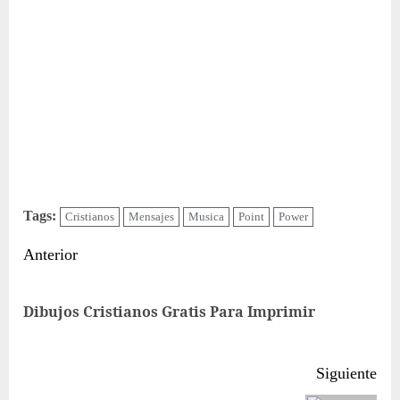
Tags:
Cristianos
Mensajes
Musica
Point
Power
Sigue
Anterior
leyendo
Ent
Dibujos Cristianos Gratis Para Imprimir
ant
Siguiente