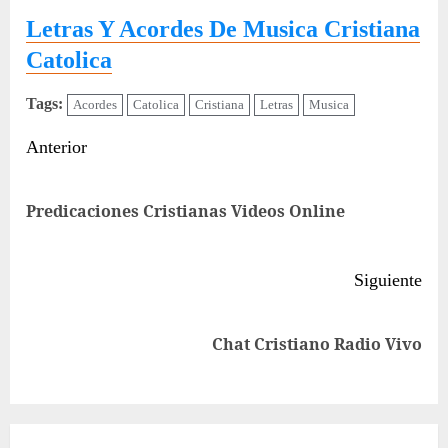
Letras Y Acordes De Musica Cristiana
Catolica
Tags:
Acordes
Catolica
Cristiana
Letras
Musica
Sigue
Anterior
leyendo
Ent
Predicaciones Cristianas Videos Online
ant
Siguiente
Siguiente
Chat Cristiano Radio Vivo
entrada: