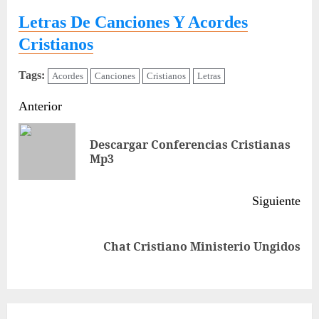
Letras De Canciones Y Acordes
Cristianos
Tags:
Acordes
Canciones
Cristianos
Letras
Sigue
Anterior
leyendo
Descargar Conferencias Cristianas
Ent
Mp3
ant
Siguiente
Siguiente
Chat Cristiano Ministerio Ungidos
entrada: