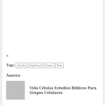
Tags:
Ayuda
Espiritual
Frases
Para
Sigue
Anterior
leyendo
Vida Células Estudios Bíblicos Para
Ent
Grupos Celulares
ant